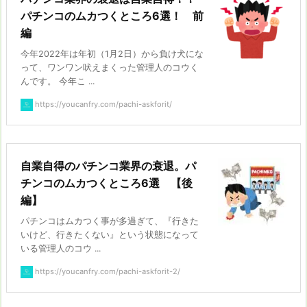
パチンコのムカつくところ6選！ 前
編
今年2022年は年初（1月2日）から負け犬にな
って、ワンワン吠えまくった管理人のコウく
んです。 今年こ ...
https://youcanfry.com/pachi-askforit/
自業自得のパチンコ業界の衰退。パ
チンコのムカつくところ6選 【後
編】
パチンコはムカつく事が多過ぎて、『行きた
いけど、行きたくない』という状態になって
いる管理人のコウ ...
https://youcanfry.com/pachi-askforit-2/