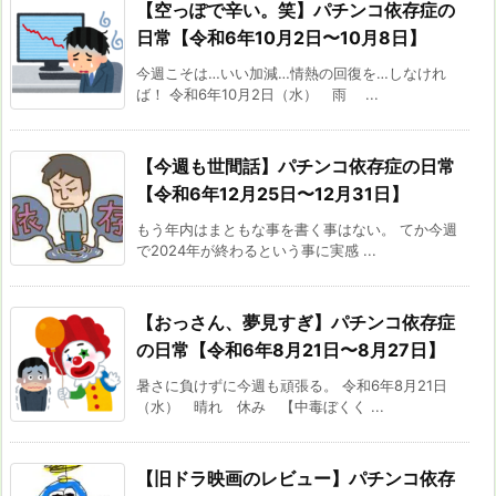
【空っぽで辛い。笑】パチンコ依存症の
日常【令和6年10月2日〜10月8日】
今週こそは…いい加減…情熱の回復を…しなけれ
ば！ 令和6年10月2日（水） 雨 ...
【今週も世間話】パチンコ依存症の日常
【令和6年12月25日〜12月31日】
もう年内はまともな事を書く事はない。 てか今週
で2024年が終わるという事に実感 ...
【おっさん、夢見すぎ】パチンコ依存症
の日常【令和6年8月21日〜8月27日】
暑さに負けずに今週も頑張る。 令和6年8月21日
（水） 晴れ 休み 【中毒ぼくく ...
【旧ドラ映画のレビュー】パチンコ依存