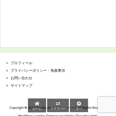
プロフィール
プライバシーポリシー・免責事項
お問い合わせ
サイトマップ
Copyright ©
2026
Kouhei_base こうへいベース
All Rights Reserved.
サイドバー
上へ
ホーム
WordPress Luxeritas Theme is provided by "
Thought is free
".