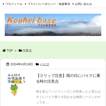
プロフィール
プライバシーポリシー・免責事項
お問い合わせ
サイトマップ
RSS
Feedly
TOP
>
注意点
2024年4月24日
バイク
【スリップ注意】雨の日にバイクに乗
る時の注意点
春を迎えてバイクシーズンが到来したと思えば
すぐにバイク乗りを悩ませる梅雨シーズンがや
ってき ...