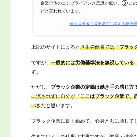
企業全体のコンプライアンス意識が低い、③ こ
どと言われています。
厚生労働省・労働条件に関する総合情
上記のサイトによると
厚生労働省では『
ブラッ
ですが、
一般的には労働基準法を無視している
す。
ただし、
ブラック企業の定義は働き手の感じ方
に流されずに自分が『
ここはブラック企業で、
べき
だと思います。
ブラック企業に長く勤めて、心身ともに壊して
生きていく上で仕事は大事ですが、健康・健全