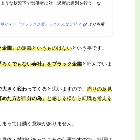
のような状況下で労働者に対し過度の選別を行う、な
報サイト『ブラック企業』ってどんな会社？
より引用
ク企業
』の定義というものはない
という事です。
『ろくでもない会社』をブラック企業
と呼んでいま
で大きく変わってくる
と思いますので、
周りの意見
辞めた方が自分の為
』と感じる様なら転職も考える
しまっては働く意味がありません。
な身体・精神があってこその仕事ですので、無理は