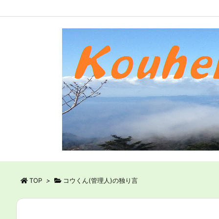
TOP
>
コウくん(管理人)の独り言