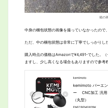
箱の
中身の梱包状態の画像を撮っていなかったので
ただ、中の梱包状態は非常に丁寧でしっかりし
購入時点の価格はAmazonで¥4,491-でし
ますし、少し高くなる場合もありますので参考
kemimoto
kemimoto バ
ー　 CNC加工 汎
（丸型）
ENFCBEM082BK