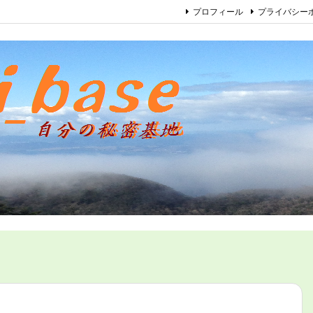
プロフィール
プライバシー