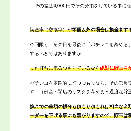
その差は4,000円でその分損をしている事に
換金率（交換率）が
等価以外の場合は換金をす
今回限り・その日を最後に『パチンコを辞める
するべきではありますが
また打ちに来るつもりでいるなら
絶対に貯玉を
パチンコを定期的に打つつもりなら、その都度
す。（倒産・閉店のリスクを考えると過度な貯玉
換金での差額の損分も積もり積もれば相当な金
ーダーを下げる事にも繋がりますので、貯玉は