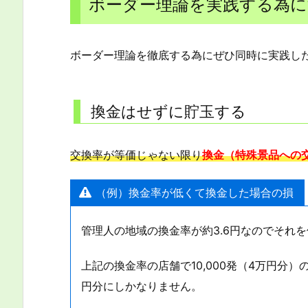
ボーダー理論を実践する為に
ボーダー理論を徹底する為にぜひ同時に実践し
換金はせずに貯玉する
交換率が等価じゃない限り
換金（特殊景品への
（例）換金率が低くて換金した場合の損
管理人の地域の換金率が約3.6円なのでそれ
上記の換金率の店舗で10,000発（4万円分）
円分にしかなりません。