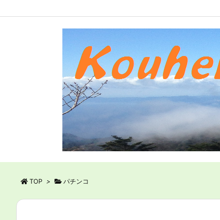
TOP
>
パチンコ