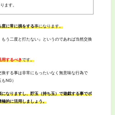
なります。
る度に常に損をする
事になります。
、もう二度と打たない』というのであれば当然交換
活用するべき
です。
交換する事は非常にもったいなく無意味な行為で
もNG）
額になりますし、貯玉（持ち玉）で遊戯する事でボ
積極的に活用しましょう。