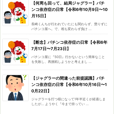
【何周も回って、結局ジャグラー】パチ
ンコ依存症の日常【令和6年10月9日〜10
月15日】
長崎くんちが行われていたにも関わらず、懲りずに
パチンコ屋へ。で、相も変わらず負け ...
【断念】パチンコ依存症の日常【令和6年
7月17日〜7月23日】
パチンコ屋に『50日』行かないという簡単なこと
を失敗し、再挑戦しようかと考えまし ...
【ジャグラーの間違った前提認識】パチ
ンコ依存症の日常【令和6年10月16日〜1
0月22日】
ジャグラーを打つ様になって1年半近くが経過しま
したが… ようやく『今まで持ってい ...