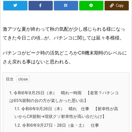
B!
Copy
激アツな夏が終わって秋の気配が少し感じられる様になっ
てきた今日この頃…が、パチンコに関しては延々冬模様。
パチンコがピーク時の活気どころかCR機末期時のレベルに
さえ戻れる事はないと思われる。
目次
1.
令和6年9月25日（水） 晴れ一時雨 【老害？パチンコ
は65%規制の台の方が楽しかった思い出】
1.1.
令和6年9月26日（木） 晴れ 仕事 【射幸性が高
いからCR規制→現状クソ射幸性が高い台だらけ】
1.2.
令和6年9月27日・28日（金・土） 仕事