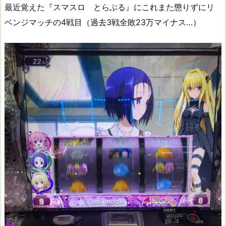
最近覚えた『スマスロ とらぶる』にこれまた懲りずにリ
ベンジマッチの4戦目（過去3戦全敗23万マイナス…）