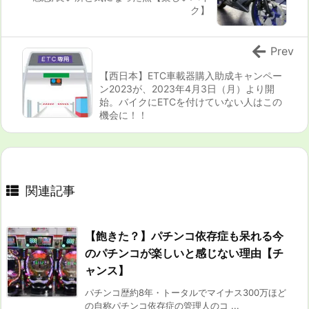
ク】
Prev
【西日本】ETC車載器購入助成キャンペー
ン2023が、2023年4月3日（月）より開
始。バイクにETCを付けていない人はこの
機会に！！
関連記事
【飽きた？】パチンコ依存症も呆れる今
のパチンコが楽しいと感じない理由【チ
ャンス】
パチンコ歴約8年・トータルでマイナス300万ほど
の自称パチンコ依存症の管理人のコ ...