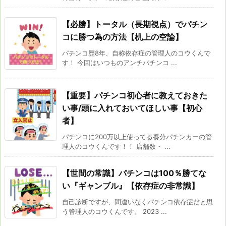
【必勝】トータル（長期視点）でパチン
コに勝つ為の方法【机上の空論】
パチンコ歴8年、自称依存症の管理人のコウくんで
す！ 今回はいつものアンチパチンコ ...
【重要】パチンコ初心者に教えておきた
い事/頭に入れておいてほしい事【初心
者】
パチンコに200万以上使ってる養分パチンカーの管
理人のコウくんです！！ 店舗数・ ...
【世間の常識】パチンコは100％勝てな
い『ギャンブル』【依存症の非常識】
自己診断ですが、間違いなくパチンコ依存症だと思
う管理人のコウくんです。 2023 ...