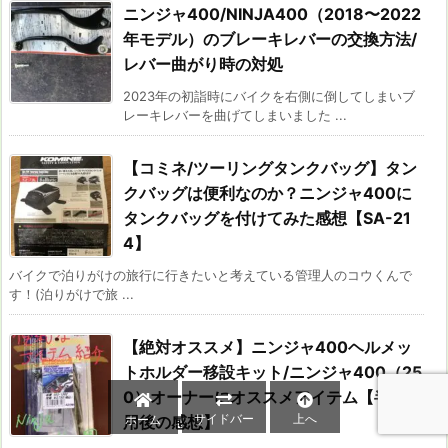
ニンジャ400/NINJA400（2018〜2022
年モデル）のブレーキレバーの交換方法/
レバー曲がり時の対処
2023年の初詣時にバイクを右側に倒してしまいブ
レーキレバーを曲げてしまいました ...
【コミネ/ツーリングタンクバッグ】タン
クバッグは便利なのか？ニンジャ400に
タンクバッグを付けてみた感想【SA-21
4】
バイクで泊りがけの旅行に行きたいと考えている管理人のコウくんで
す！(泊りがけで旅 ...
【絶対オススメ】ニンジャ400ヘルメッ
トホルダー移設キット/ニンジャ400（25
0）オーナーにオススメアイテム【半年使
サイドバー
上へ
ホーム
用後の感想】