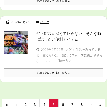
記事を読む
ほぼ毎日 ...
2023年1月25日
バイク
鍵・鍵穴が渋くて回らない！そんな時
に試したい便利アイテム！！
バイク生活を送っている
2023年9月29日
と一度くらいは 『鍵穴にスムーズに鍵がささら
ない。。。』 『鍵がうま ...
記事を読む
鍵・鍵穴 ...
«
‹
2
3
4
5
6
7
8
›
»